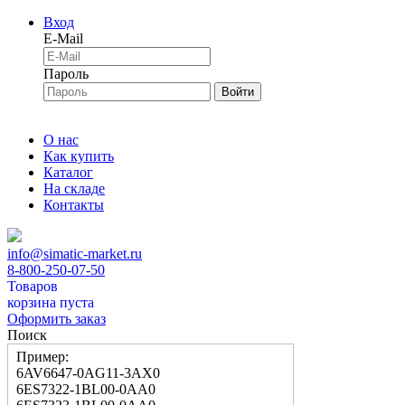
Вход
E-Mail
Пароль
Войти
О нас
Как купить
Каталог
На складе
Контакты
info@simatic-market.ru
8-800-250-07-50
Товаров
корзина пуста
Оформить заказ
Поиск
Пример:
6AV6647-0AG11-3AX0
6ES7322-1BL00-0AA0