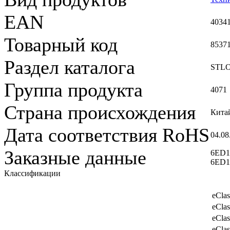
EAN
4034
Товарный код
8537
Раздел каталога
STL
Группа продукта
4071
Страна происхождения
Кита
Дата соответствия RoHS
04.08
Заказные данные
6ED1
6ED
Классификации
eClas
eClas
eClas
eClas