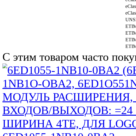
eClas
eClas
UNS
ETI
ETI
ETI
ETI
С этим товаром часто пок