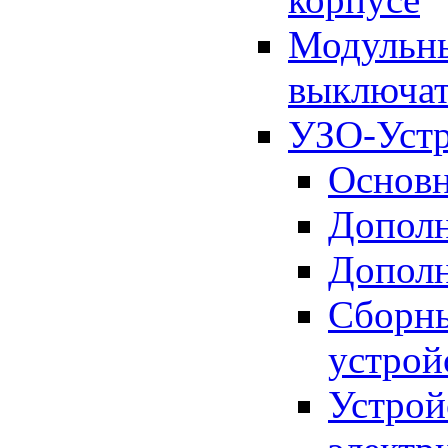
Модульны
выключат
УЗО-Устр
Основн
Дополн
Дополн
Сборны
устрой
Устрой