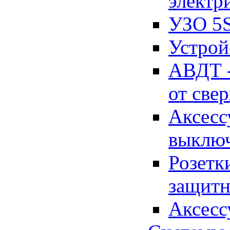
электр
УЗО 5
Устрой
АВДТ -
от све
Аксесс
выключ
Розетк
защитн
Аксесс