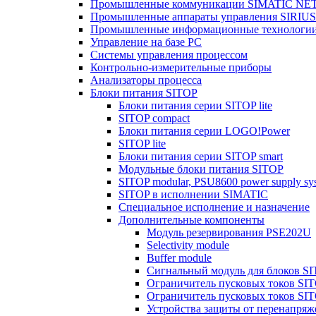
Промышленные коммуникации SIMATIC NE
Промышленные аппараты управления SIRIUS
Промышленные информационные технологи
Управление на базе РС
Системы управления процессом
Контрольно-измерительные приборы
Анализаторы процесса
Блоки питания SITOP
Блоки питания серии SITOP lite
SITOP compact
Блоки питания серии LOGO!Power
SITOP lite
Блоки питания серии SITOP smart
Модульные блоки питания SITOP
SITOP modular, PSU8600 power supply sy
SITOP в исполнении SIMATIC
Специальное исполнение и назначение
Дополнительные компоненты
Модуль резервирования PSE202U
Selectivity module
Buffer module
Сигнальный модуль для блоков SI
Ограничитель пусковых токов SI
Ограничитель пусковых токов SI
Устройства защиты от перенапря