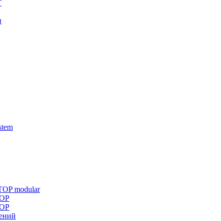
T
и
stem
TOP modular
TOP
TOP
жений