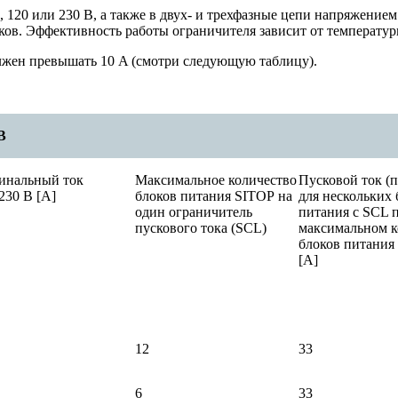
120 или 230 В, а также в двух- и трехфазные цепи напряжением 
ков. Эффективность работы ограничителя зависит от температу
лжен превышать 10 A (смотри следующую таблицу).
В
инальный ток
Максимальное количество
Пусковой ток (п
230 В [A]
блоков питания SITOP на
для нескольких 
один ограничитель
питания с SCL 
пускового тока (SCL)
максимальном к
блоков питани
[A]
12
33
6
33