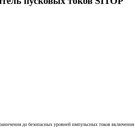
тель пусковых токов SITOP
граничения до безопасных уровней импульсных токов включени