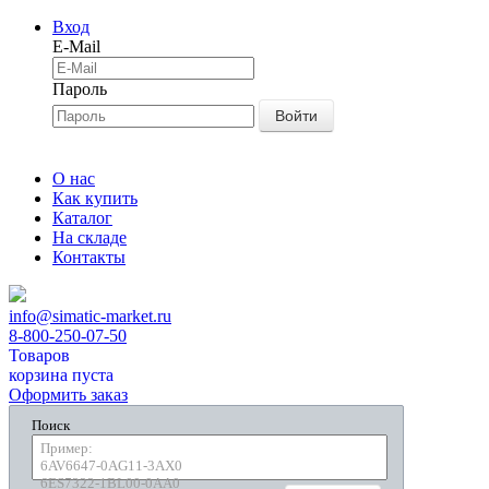
Вход
E-Mail
Пароль
Войти
О нас
Как купить
Каталог
На складе
Контакты
info@simatic-market.ru
8-800-250-07-50
Товаров
корзина пуста
Оформить заказ
Поиск
Пример:
6AV6647-0AG11-3AX0
6ES7322-1BL00-0AA0