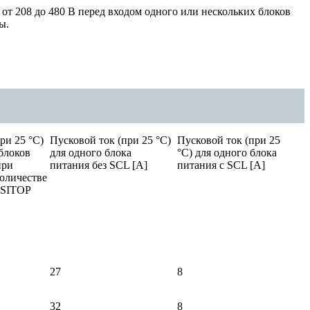
от 208 до 480 В перед входом одного или нескольких блоков
ры.
ри 25 °C)
Пусковой ток (при 25 °C)
Пусковой ток (при 25
блоков
для одного блока
°C) для одного блока
при
питания без SCL [A]
питания с SCL [A]
оличестве
я SITOP
27
8
32
8