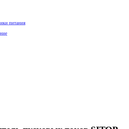
ики питания
ание