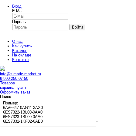
Вход
E-Mail
Пароль
Войти
О нас
Как купить
Каталог
На складе
Контакты
info@simatic-market.ru
8-800-250-07-50
Товаров
корзина пуста
Оформить заказ
Поиск
Пример:
6AV6647-0AG11-3AX0
6ES7322-1BL00-0AA0
6ES7323-1BL00-0AA0
6ES7331-1KF02-0AB0