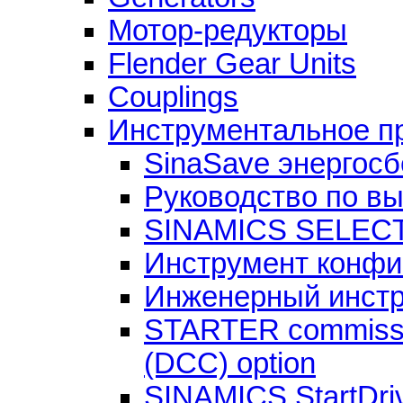
Мотор-редукторы
Flender Gear Units
Couplings
Инструментальное п
SinaSave энергос
Руководство по в
SINAMICS SELEC
Инструмент конфи
Инженерный инст
STARTER commission
(DCC) option
SINAMICS StartDri