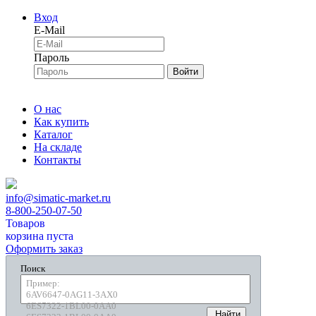
Вход
E-Mail
Пароль
Войти
О нас
Как купить
Каталог
На складе
Контакты
info@simatic-market.ru
8-800-250-07-50
Товаров
корзина пуста
Оформить заказ
Поиск
Пример:
6AV6647-0AG11-3AX0
6ES7322-1BL00-0AA0
Найти