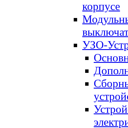
корпусе
Модульны
выключат
УЗО-Устр
Основн
Дополн
Сборны
устрой
Устрой
электр