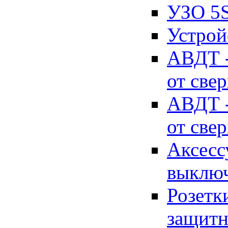
УЗО 5
Устрой
АВДТ -
от све
АВДТ -
от све
Аксесс
выключ
Розетк
защитн