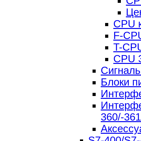
CP
Це
CPU к
F-CP
T-CP
CPU 
Сигналь
Блоки п
Интерфе
Интерфе
360/-361
Аксессу
S7-400/S7