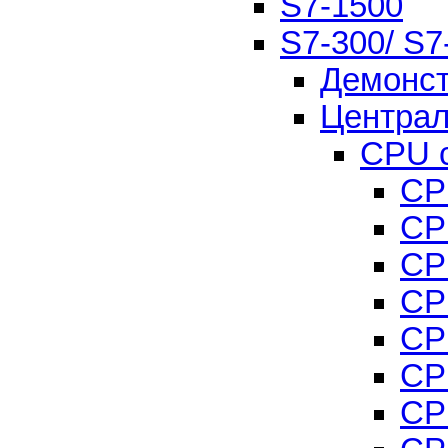
S7-1500
S7-300/ S7
Демонс
Централ
CPU с
CP
CP
CP
CP
CP
CP
CP