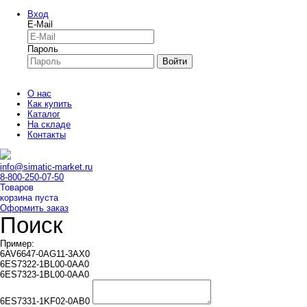
Вход
E-Mail
Пароль
Войти
О нас
Как купить
Каталог
На складе
Контакты
info@simatic-market.ru
8-800-250-07-50
Товаров
корзина пуста
Оформить заказ
Поиск
Пример:
6AV6647-0AG11-3AX0
6ES7322-1BL00-0AA0
6ES7323-1BL00-0AA0
6ES7331-1KF02-0AB0