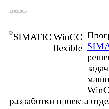
13.03.2015
Прог
SIMA
реше
задач
маши
WinCC
разработки проекта отд